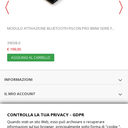
MODULO ATTIVAZIONE BLUETOOTH FISCON PRO BMW SERIE F...
39038-0
€ 199,00
AGGIUNGI AL CARRELLO
INFORMAZIONI
IL MIO ACCOUNT
SEGUICI
CONTROLLA LA TUA PRIVACY - GDPR
Quando visiti un sito Web, esso può archiviare o recuperare
CHI SIAMO
informazioni sul tuo browser, principalmente sotto forma di "cookie ".