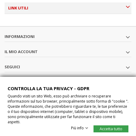
LINK UTILI
INFORMAZIONI
IL MIO ACCOUNT
SEGUICI
CHI SIAMO
CONTROLLA LA TUA PRIVACY - GDPR
Quando visiti un sito Web, esso può archiviare o recuperare
®2015 Car-Interface s.a.s All Rights Reserved P.IVA IT02457210207
informazioni sul tuo browser, principalmente sotto forma di "cookie ".
Queste informazioni, che potrebbero riguardare te, le tue preferenze
o il tuo dispositivo internet (computer, tablet o dispositivo mobile),
sono principalmente utilizzate per far funzionare il sito come ti
aspetti.
Più info
Accetta tutto