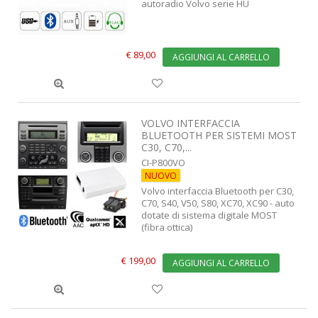
autoradio Volvo serie HU
€ 89,00
AGGIUNGI AL CARRELLO
VOLVO INTERFACCIA
BLUETOOTH PER SISTEMI MOST
C30, C70,...
CI-P800VO
NUOVO
Volvo interfaccia Bluetooth per C30,
C70, S40, V50, S80, XC70, XC90 - auto
dotate di sistema digitale MOST
(fibra ottica)
€ 199,00
AGGIUNGI AL CARRELLO