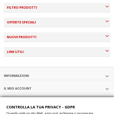
FILTRO PRODOTTI
OFFERTE SPECIALI
NUOVI PRODOTTI
LINK UTILI
INFORMAZIONI
IL MIO ACCOUNT
SEGUICI
CONTROLLA LA TUA PRIVACY - GDPR
Quando visiti un sito Web, esso può archiviare o recuperare
CHI SIAMO