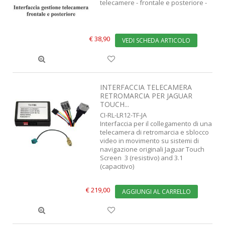
telecamere - frontale e posteriore -
€ 38,90
VEDI SCHEDA ARTICOLO
INTERFACCIA TELECAMERA
RETROMARCIA PER JAGUAR
TOUCH...
CI-RL-LR12-TF-JA
Interfaccia per il collegamento di una
telecamera di retromarcia e sblocco
video in movimento su sistemi di
navigazione originali Jaguar Touch
Screen 3 (resistivo) and 3.1
(capacitivo)
€ 219,00
AGGIUNGI AL CARRELLO