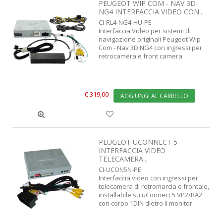
PEUGEOT WIP COM - NAV 3D
NG4 INTERFACCIA VIDEO CON...
CI-RL4-NG4-HU-PE
Interfaccia Video per sistemi di
navigazione originali Peugeot Wip
Com - Nav 3D NG4 con ingressi per
retrocamera e front camera
€ 319,00
AGGIUNGI AL CARRELLO
PEUGEOT UCONNECT 5
INTERFACCIA VIDEO
TELECAMERA...
CI-UCON5N-PE
Interfaccia video con ingressi per
telecamera di retromarcia e frontale,
installabile su uConnect 5 VP2/RA2
con corpo 1DIN dietro il monitor