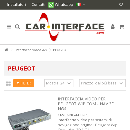
Installatori
Contatti
Whatsapp
Interfacce Video A/V
PEUGEOT
PEUGEOT
FILTER
INTERFACCIA VIDEO PER
PEUGEOT WIP COM - NAV 3D
NG4
CI-VL2-NG4-HU-PE
Interfaccia Video per sistemi di
navigazione originali Peugeot Wip
Com - Nav 3D NG4