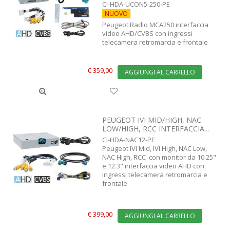
CI-HDA-UCON5-250-PE
NUOVO
Peugeot Radio MCA250 interfaccia
video AHD/CVBS con ingressi
telecamera retromarcia e frontale
€ 359,00
AGGIUNGI AL CARRELLO
PEUGEOT IVI MID/HIGH, NAC
LOW/HIGH, RCC INTERFACCIA...
CI-HDA-NAC12-PE
Peugeot IVI Mid, IVI High, NAC Low,
NAC High, RCC con monitor da 10.25"
e 12.3" interfaccia video AHD con
ingressi telecamera retromarcia e
frontale
€ 399,00
AGGIUNGI AL CARRELLO