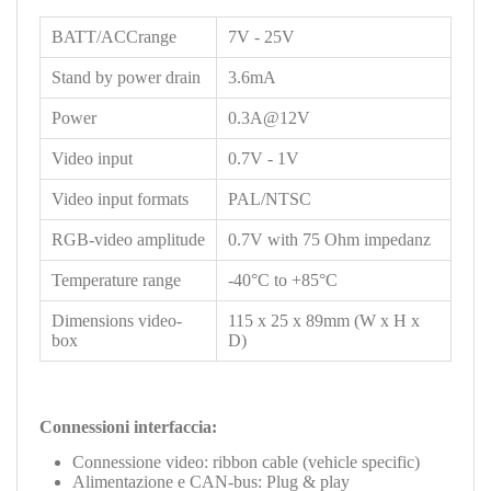
BATT/ACCrange
7V - 25V
Stand by power drain
3.6mA
Power
0.3A@12V
Video input
0.7V - 1V
Video input formats
PAL/NTSC
RGB-video amplitude
0.7V with 75 Ohm impedanz
Temperature range
-40°C to +85°C
Dimensions video-
1
15 x 25 x 89mm (W x H x
box
D)
Connessioni interfaccia:
Connessione video: ribbon cable (vehicle specific)
Alimentazione e CAN-bus: Plug & play