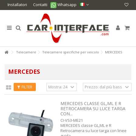
Installatori
Contatti
Whatsapp
Telecamere
Telecamere specifiche per veicolo
MERCEDES
MERCEDES
FILTER
MERCEDES CLASSE GL,ML E R
RETROCAMERA SU LUCE TARGA
CON...
CI-VS3-ME21
MERCEDES classe GL,ML e R
Retrocamera su luce targa con linee
guida