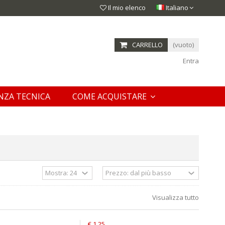
Il mio elenco
Italiano
CARRELLO
(vuoto)
Entra
NZA TECNICA
COME ACQUISTARE
Visualizza tutto
€ 1,25