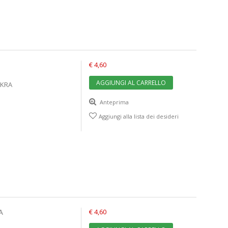
€ 4,60
AGGIUNGI AL CARRELLO
AKRA
Anteprima
Aggiungi alla lista dei desideri
A
€ 4,60