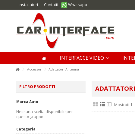
Installatori
Contatti
Whatsapp
INTERFACCE VIDEO
INTE
Accessori
Adattatori Antenna
FILTRO PRODOTTI
ADATTATOR
Marca Auto
Mostrati 1 -
Nessuna scelta disponibile per
questo gruppo
Categoria