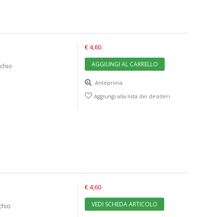
€ 4,60
AGGIUNGI AL CARRELLO
chio
Anteprima
Aggiungi alla lista dei desideri
€ 4,60
VEDI SCHEDA ARTICOLO
chio