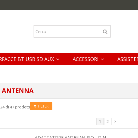
RFACCE BT USB SD AUX
ACCESSORI
ASSISTE
I ANTENNA
FILTER
 24 di 47 prodotti
1
2
ADATTATORE ANTENNA ISO - DIN