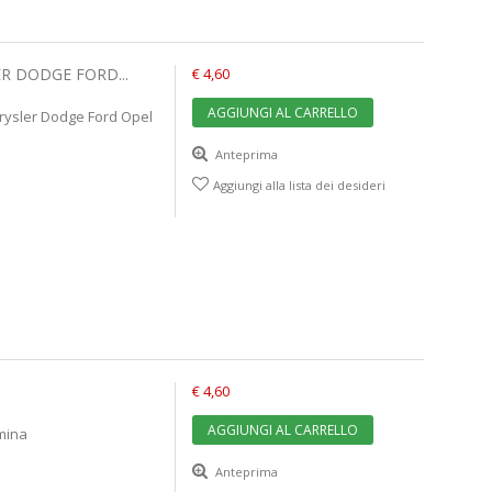
R DODGE FORD...
€ 4,60
AGGIUNGI AL CARRELLO
rysler Dodge Ford Opel
Anteprima
Aggiungi alla lista dei desideri
€ 4,60
AGGIUNGI AL CARRELLO
mina
Anteprima