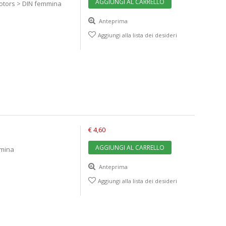
AGGIUNGI AL CARRELLO
otors > DIN femmina
Anteprima
Aggiungi alla lista dei desideri
€ 4,60
AGGIUNGI AL CARRELLO
mmina
Anteprima
Aggiungi alla lista dei desideri