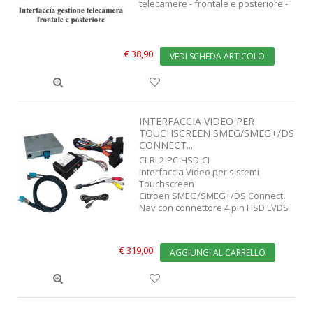
telecamere - frontale e posteriore -
€ 38,90
VEDI SCHEDA ARTICOLO
INTERFACCIA VIDEO PER
TOUCHSCREEN SMEG/SMEG+/DS
CONNECT...
CI-RL2-PC-HSD-CI
Interfaccia Video per sistemi
Touchscreen
Citroen SMEG/SMEG+/DS Connect
Nav con connettore 4 pin HSD LVDS
€ 319,00
AGGIUNGI AL CARRELLO