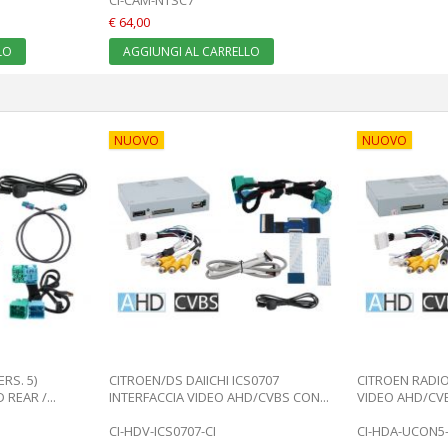
€ 64,00
LO
AGGIUNGI AL CARRELLO
NUOVO
NUOVO
RS. 5)
CITROEN/DS DAIICHI ICS0707
CITROEN RADIO
REAR /...
INTERFACCIA VIDEO AHD/CVBS CON...
VIDEO AHD/CVB
CI-HDV-ICS0707-CI
CI-HDA-UCON5-