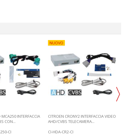
NUOVO
 MCA250 INTERFACCIA
CITROEN CRONY2 INTERFACCIA VIDEO
CITROE
S CON...
AHD/CVBS TELECAMERA...
INTERF
250-CI
CI-HDA-CR2-CI
CI-UCO