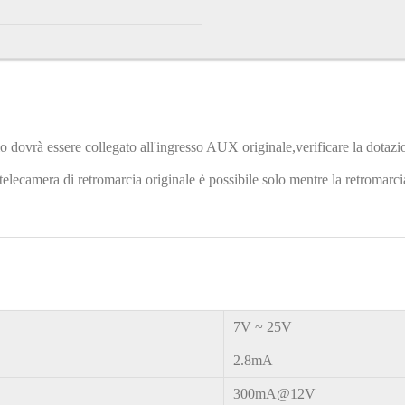
dio dovrà essere collegato all'ingresso AUX originale,verificare la dotazi
lecamera di retromarcia originale è possibile solo mentre la retromarcia
7V
~
25V
2.8mA
300mA@12V