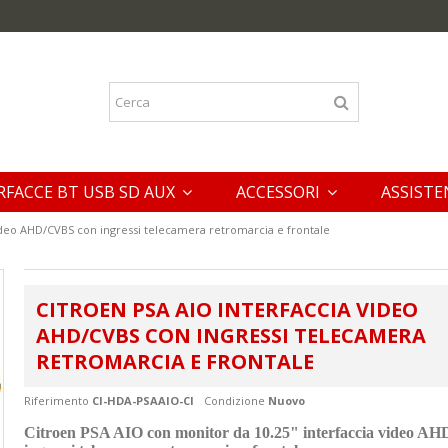
RFACCE BT USB SD AUX
ACCESSORI
ASSISTE
ideo AHD/CVBS con ingressi telecamera retromarcia e frontale
CITROEN PSA AIO INTERFACCIA VIDEO
AHD/CVBS CON INGRESSI TELECAMERA
RETROMARCIA E FRONTALE
Riferimento
CI-HDA-PSAAIO-CI
Condizione
Nuovo
Citroen PSA AIO con monitor da 10.25" interfaccia video A