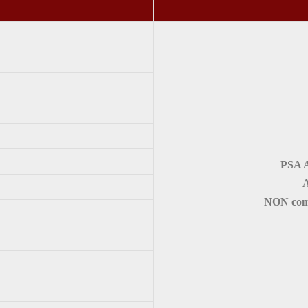
PSA A
NON comp