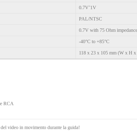
0.7V˜1V
PAL/NTSC
0.7V with 75 Ohm impedanc
-40°C to +85°C
118 x 23 x 105 mm (W x H x
tore RCA
zo del video in movimento durante la guida!