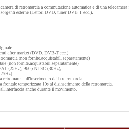
lecamera di retromarcia a commutazione automatica e di una telecamera f
 sorgenti esterne (Lettori DVD, tuner DVB-T ecc.).
iginale
rgenti after market (DVD, DVB-T,ecc.)
omarcia (non fornite,acquistabili separatamente)
e (non fornite,acquistabili separatamente
)
 PAL (25Hz), 960p NTSC (30Hz),
(25Hz)
retromarcia all'inserimento della retromarcia.
frontale temporizzata 10s al disinserimento della retromarcia.
 all'interfaccia anche durante il movimento.