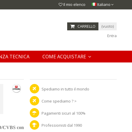
Il mio elenco
Italiano
CARRELLO
(vuoto)
Entra
NZA TECNICA
COME ACQUISTARE
Spediamo in tutto il mondo
Come spediamo ? >
Pagamenti sicuri al 100%
Professionisti dal 1990
HD/CVBS con