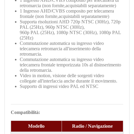
1 Ingresso AHD/CVBS composito per telecamera di
retromarcia (non fornite,acquistabili separatamente)
1
Ingresso AHD/CVBS composito per telecamera
frontale (non fornite,acquistabili separatamente
)
Supporta risoluzioni AHD 720p NTSC (30Hz), 720p
PAL (25Hz), 960p NTSC (30Hz),
960p PAL (25Hz), 1080p NTSC (30Hz), 1080p PAL
(25Hz)
Commutazione automatica su ingresso video
telecamera retromarcia all'inserimento della
retromarcia.
Commutazione automatica su ingresso video
telecamera frontale temporizzata 10s al disinserimento
della retromarcia.
Video in motion, visione delle sorgenti video
collegate all'interfaccia anche durante il movimento.
Supporto di ingressi video PAL ed NTSC
Compatibilità:
Modello
Radio / Navigazione