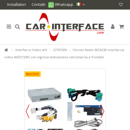
Installatori
Contatti
Whatsapp
Interfacce Video A/V
CITROEN
Citroen Radio MCA250 interfaccia
video AHD/CVBS con ingressi telecamera retromarcia e frontale
NUOVO