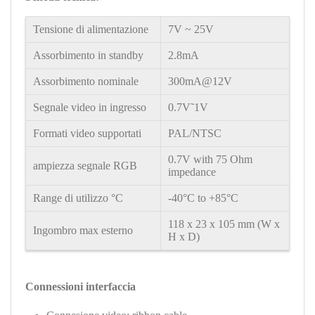
Tensione di alimentazione
7V
~
25V
Assorbimento in standby
2.8mA
Assorbimento nominale
300mA@12V
Segnale video in ingresso
0.7V˜1V
Formati video supportati
PAL/NTSC
0.7V with 75 Ohm
ampiezza segnale RGB
impedance
Range di utilizzo °C
-40°C to +85°C
118 x 23 x 105 mm (W x
Ingombro max esterno
H x D)
Connessioni interfaccia