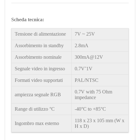
Scheda tecnica:
Tensione di alimentazione
7V
~
25V
Assorbimento in standby
2.8mA
Assorbimento nominale
300mA@12V
Segnale video in ingresso
0.7V˜1V
Formati video supportati
PAL/NTSC
0.7V with 75 Ohm
ampiezza segnale RGB
impedance
Range di utilizzo °C
-40°C to +85°C
118 x 23 x 105 mm (W x
Ingombro max esterno
H x D)