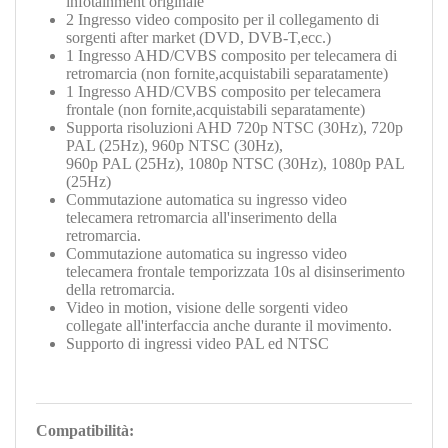
infotainment originale
2 Ingresso video composito per il collegamento di
sorgenti after market (DVD, DVB-T,ecc.)
1 Ingresso AHD/CVBS composito per telecamera di
retromarcia (non fornite,acquistabili separatamente)
1
Ingresso AHD/CVBS composito per telecamera
frontale (non fornite,acquistabili separatamente
)
Supporta risoluzioni AHD 720p NTSC (30Hz), 720p
PAL (25Hz), 960p NTSC (30Hz),
960p PAL (25Hz), 1080p NTSC (30Hz), 1080p PAL
(25Hz)
Commutazione automatica su ingresso video
telecamera retromarcia all'inserimento della
retromarcia.
Commutazione automatica su ingresso video
telecamera frontale temporizzata 10s al disinserimento
della retromarcia.
Video in motion, visione delle sorgenti video
collegate all'interfaccia anche durante il movimento.
Supporto di ingressi video PAL ed NTSC
Compatibilità: