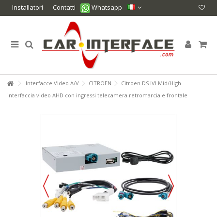
Installatori
Contatti
Whatsapp
Interfacce Video A/V
CITROEN
Citroen DS IVI Mid/High
interfaccia video AHD con ingressi telecamera retromarcia e frontale