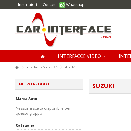
Installatori
Contatti
Whatsapp
INTERFACCE VIDEO
INTE
Interfacce Video A/V
SUZUKI
FILTRO PRODOTTI
SUZUKI
Marca Auto
Nessuna scelta disponibile per
questo gruppo
Categoria