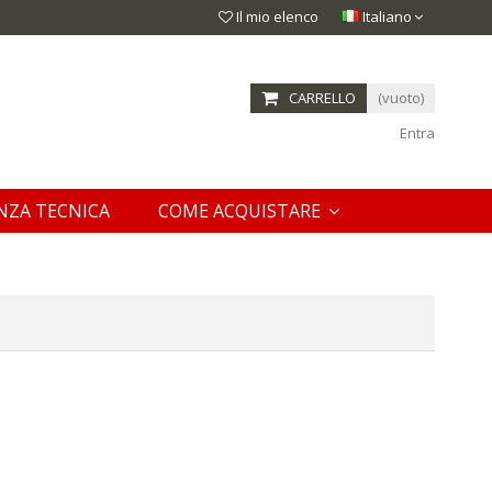
Il mio elenco
Italiano
CARRELLO
(vuoto)
Entra
NZA TECNICA
COME ACQUISTARE