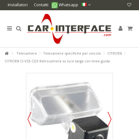
Installatori
Contatti
Whatsapp
Telecamere
Telecamere specifiche per veicolo
CITROEN
CITROEN CI-VS3-CI23 Retrocamera su luce targa con linee guida