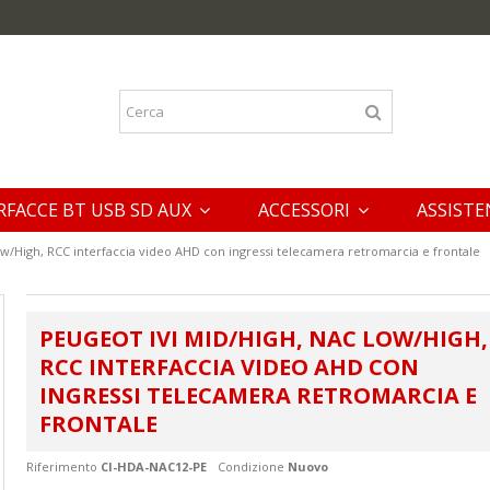
RFACCE BT USB SD AUX
ACCESSORI
ASSISTE
w/High, RCC interfaccia video AHD con ingressi telecamera retromarcia e frontale
PEUGEOT IVI MID/HIGH, NAC LOW/HIGH,
RCC INTERFACCIA VIDEO AHD CON
INGRESSI TELECAMERA RETROMARCIA E
FRONTALE
Riferimento
CI-HDA-NAC12-PE
Condizione
Nuovo