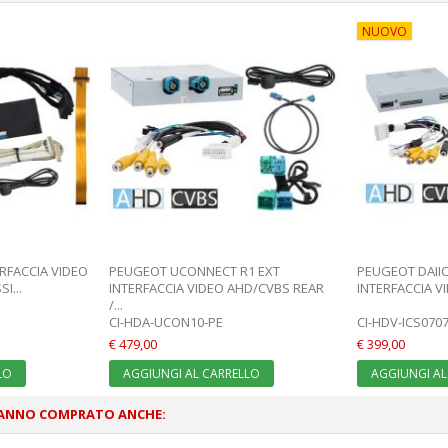
NUOVO
RFACCIA VIDEO
PEUGEOT UCONNECT R1 EXT
PEUGEOT DAIIC
I...
INTERFACCIA VIDEO AHD/CVBS REAR
INTERFACCIA V
/...
CI-HDA-UCON10-PE
CI-HDV-ICS070
€ 479,00
€ 399,00
LO
AGGIUNGI AL CARRELLO
AGGIUNGI AL
HANNO COMPRATO ANCHE: