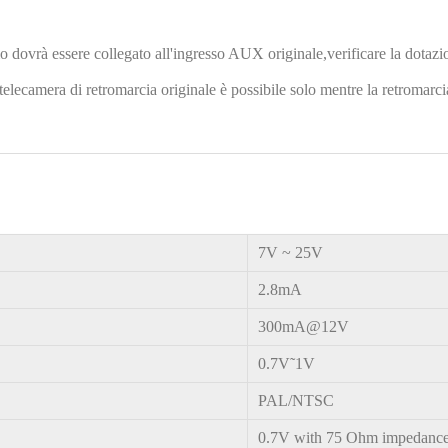
dio dovrà essere collegato all'ingresso AUX originale,verificare la dotazi
lecamera di retromarcia originale è possibile solo mentre la retromarcia
7V
~
25V
2.8mA
300mA@12V
0.7V˜1V
PAL/NTSC
0.7V with 75 Ohm impedanc