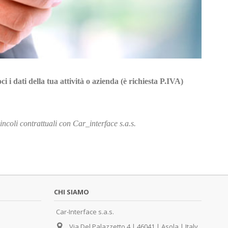
i i dati della tua attività o azienda (è richiesta P.IVA)
ncoli contrattuali con Car_interface s.a.s.
CHI SIAMO
Car-Interface s.a.s.
Via Del Palazzetto 4 | 46041 | Asola | Italy