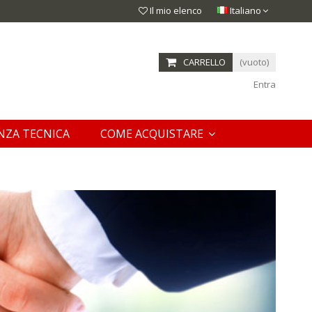
Il mio elenco
Italiano
CARRELLO
(vuoto)
Entra
NZA TECNICA
COME ACQUISTARE