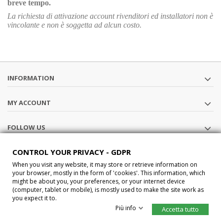
breve tempo.
La richiesta di attivazione account rivenditori ed installatori non è
vincolante e non è soggetta ad alcun costo.
INFORMATION
MY ACCOUNT
FOLLOW US
CONTROL YOUR PRIVACY - GDPR
STORE INFORMATION
When you visit any website, it may store or retrieve information on
your browser, mostly in the form of 'cookies'. This information, which
®2015 Car-Interface s.a.s All Rights Reserved P.IVA IT02457210207
might be about you, your preferences, or your internet device
(computer, tablet or mobile), is mostly used to make the site work as
you expect it to.
Più info
Accetta tutto