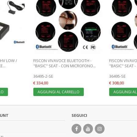
UHV LOW /
FISCON VIVAVOCE BLUETOOTH -
FISCON VIVAV
...
"BASIC" SEAT - CON MICROFONO...
"BASIC" SEAT - 
36495-2-SE
36495-SE
€ 334,00
€ 308,00
LO
AGGIUNGI AL CARRELLO
AGGIUNGI AL
OUNT
SEGUICI
zzi