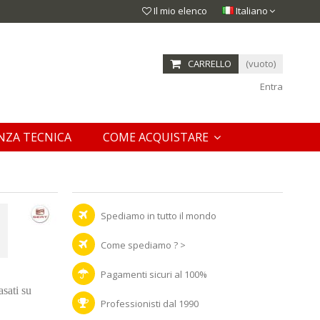
Il mio elenco
Italiano
CARRELLO
(vuoto)
Entra
NZA TECNICA
COME ACQUISTARE
Spediamo in tutto il mondo
Come spediamo ? >
Pagamenti sicuri al 100%
sati su
Professionisti dal 1990