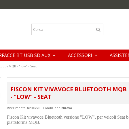
RFACCE BT USB SD AUX
ACCESSORI
ASSISTE
tooth MQB - "low" - Seat
FISCON KIT VIVAVOCE BLUETOOTH MQB
- "LOW" - SEAT
Riferimento
40100-SE
Condizione
Nuovo
Fiscon Kit vivavoce Bluetooth versione "LOW", per veicoli Seat ba
piattaforma MQB.