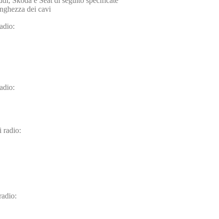
di, Skoda e Seat di seguito specificate
unghezza dei cavi
adio:
adio:
 radio:
radio: