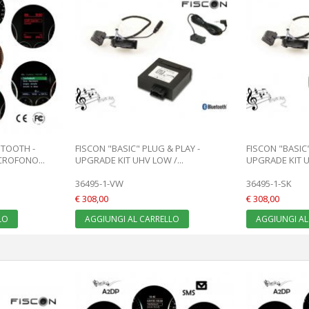
ETOOTH -
FISCON "BASIC" PLUG & PLAY -
FISCON "BASIC"
CROFONO...
UPGRADE KIT UHV LOW /...
UPGRADE KIT U
36495-1-VW
36495-1-SK
€ 308,00
€ 308,00
LO
AGGIUNGI AL CARRELLO
AGGIUNGI AL