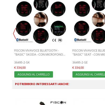
-
FISCON VIVAVOCE BLUETOOTH -
FISCON VIVAVOCE BLU
..
"BASIC" SKODA - CON MICROFONO...
"BASIC" SEAT - CON MI
36495-2-SK
36495-2-SE
€ 334,00
€ 334,00
AGGIUNGI AL CARRELLO
AGGIUNGI AL CARREL
POTREBBERO INTERESSARTI ANCHE: