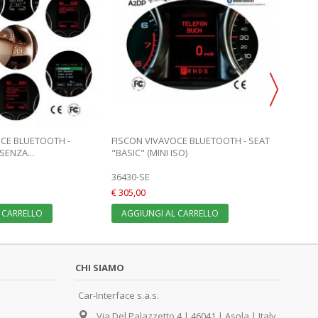
OCE BLUETOOTH -
FISCON VIVAVOCE BLUETOOTH - SEAT
FISCON
SENZA...
"BASIC" (MINI ISO)
UPGRAD
36430-SE
36495-
€ 305,00
€ 308,0
 CARRELLO
AGGIUNGI AL CARRELLO
AGGI
CHI SIAMO
Car-Interface s.a.s.
Via Del Palazzetto 4 | 46041 | Asola | Italy