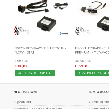
TH -
FISCON KIT VIVAVOCE BLUETOOTH -
FISCON UPGRADE KIT 
"LOW" - SEAT
PREMIUM - KIT VIVAVOCE
36858-SE
36496-1-SE
€ 308,00
€ 359,00
AGGIUNGI AL CARRELLO
AGGIUNGI AL CARREL
INFORMAZIONI
IL MIO ACC
Spedizioni
I miei ordini
Privacy & Condizioni di acquisto
I miei indiri