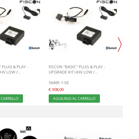
FISCON
"BASIC
36496
€ 359,0
AGGI
 PLUG & PLAY -
FISCON "BASIC" PLUG & PLAY -
HV LOW /...
UPGRADE KIT UHV LOW /...
36495-1-SE
€ 308,00
 CARRELLO
AGGIUNGI AL CARRELLO