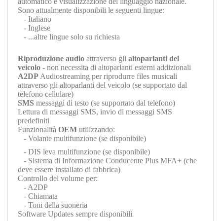
automatico e visualizzazione del linguaggio nazionale.
Sono attualmente disponibili le seguenti lingue:
- Italiano
- Inglese
- ...altre lingue solo su richiesta
Riproduzione audio
attraverso gli
altoparlanti del
veicolo
- non necessita di altoparlanti esterni addizionali
A2DP
Audiostreaming per riprodurre files musicali
attraverso gli altoparlanti del veicolo (se supportato dal
telefono cellulare)
SMS
messaggi di testo (se supportato dal telefono)
Lettura di messaggi SMS, invio di messaggi SMS
predefiniti
Funzionalità
OEM
utilizzando:
- Volante multifunzione (se disponibile)
- DIS leva multifunzione (se disponibile)
- Sistema di Informazione Conducente Plus MFA+ (che
deve essere installato di fabbrica)
Controllo del volume per:
- A2DP
- Chiamata
- Toni della suoneria
Software Updates sempre disponibili
.