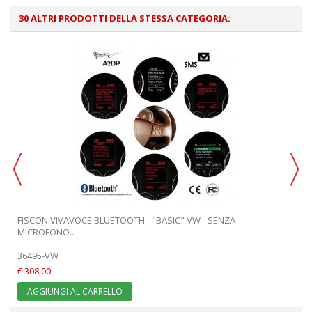
30 ALTRI PRODOTTI DELLA STESSA CATEGORIA:
FISCON VIVAVOCE BLUETOOTH - "BASIC" VW - SENZA
MICROFONO...
36495-VW
€ 308,00
AGGIUNGI AL CARRELLO