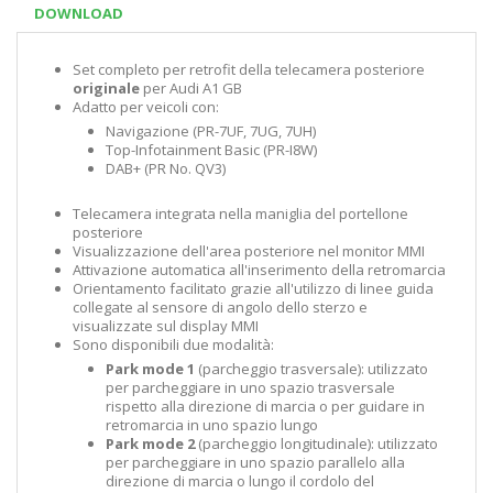
DOWNLOAD
Set completo per retrofit della telecamera posteriore
originale
per Audi A1 GB
Adatto per veicoli con:
Navigazione (PR-7UF, 7UG, 7UH)
Top-Infotainment Basic (PR-I8W)
DAB+ (PR No. QV3)
Telecamera integrata nella maniglia del portellone
posteriore
Visualizzazione dell'area posteriore nel monitor MMI
Attivazione automatica all'inserimento della retromarcia
Orientamento facilitato grazie all'utilizzo di linee guida
collegate al sensore di angolo dello sterzo e
visualizzate sul display MMI
Sono disponibili due modalità:
Park mode 1
(parcheggio trasversale): utilizzato
per parcheggiare in uno spazio trasversale
rispetto alla direzione di marcia o per guidare in
retromarcia in uno spazio lungo
Park mode 2
(parcheggio longitudinale): utilizzato
per parcheggiare in uno spazio parallelo alla
direzione di marcia o lungo il cordolo del