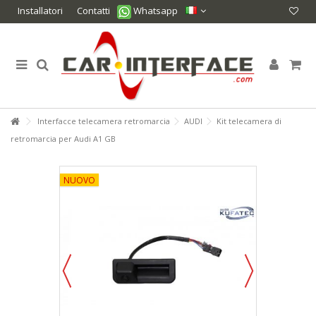
Installatori
Contatti
Whatsapp
Interfacce telecamera retromarcia
AUDI
Kit telecamera di
retromarcia per Audi A1 GB
NUOVO