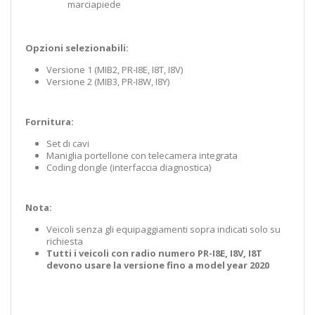
marciapiede
Opzioni selezionabili:
Versione 1 (MIB2, PR-I8E, I8T, I8V)
Versione 2 (MIB3, PR-I8W, I8Y)
Fornitura:
Set di cavi
Maniglia portellone con telecamera integrata
Coding dongle (interfaccia diagnostica)
Nota:
Veicoli senza gli equipaggiamenti sopra indicati solo su
richiesta
Tutti i veicoli con radio numero PR-I8E, I8V, I8T
devono usare la versione fino a model year 2020