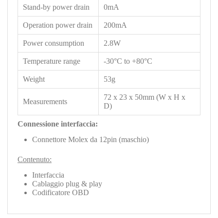
Stand-by power drain
0mA
Operation power drain
200mA
Power consumption
2.8W
Temperature range
-30°C to +80°C
Weight
53g
72 x 23 x 50mm (W x H x
Measurements
D)
Connessione interfaccia:
Connettore Molex da 12pin (maschio)
Contenuto:
Interfaccia
Cablaggio plug & play
Codificatore OBD