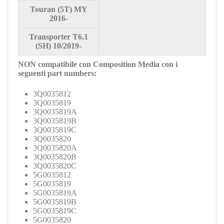
Touran
(5T) MY
2016-
Transporter T6.1
(SH) 10/2019-
NON compatibile con Composition Media con i
seguenti part numbers:
3Q0035812
3Q0035819
3Q0035819A
3Q0035819B
3Q0035819C
3Q0035820
3Q0035820A
3Q0035820B
3Q0035820C
5G0035812
5G0035819
5G0035819A
5G0035819B
5G0035819C
5G0035820