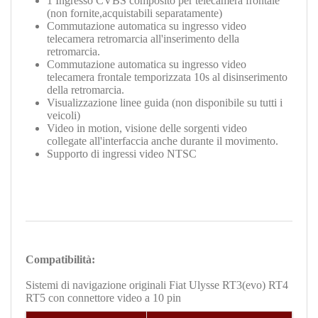
1
Ingresso CVBS composito per telecamera frontale
(non fornite,acquistabili separatamente
)
Commutazione automatica su ingresso video
telecamera retromarcia all'inserimento della
retromarcia.
Commutazione automatica su ingresso video
telecamera frontale temporizzata 10s al disinserimento
della retromarcia.
Visualizzazione linee guida (non disponibile su tutti i
veicoli)
Video in motion, visione delle sorgenti video
collegate all'interfaccia anche durante il movimento.
Supporto di ingressi video NTSC
Compatibilità:
Sistemi di navigazione originali
Fiat Ulysse RT3(evo) RT4
RT5 con connettore video a 10 pin