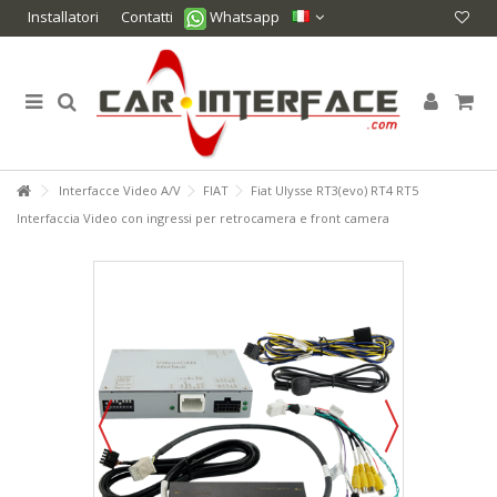
Installatori
Contatti
Whatsapp
Interfacce Video A/V
FIAT
Fiat Ulysse RT3(evo) RT4 RT5
Interfaccia Video con ingressi per retrocamera e front camera