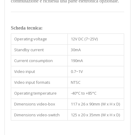
commutazione è richiesta una parte elettronica opzionale.
Scheda tecnica:
Operating voltage
12V DC (7~25V)
Standby current
30mA
Current consumption
190mA
Video input
0.7~1V
Video input formats
NTSC
Operating temperature
-40°C to +85°C
Dimensions video-box
117 x 26 x 90mm (W x H x D)
Dimensions video-switch
125 x 20 x 35mm (W x H x D)