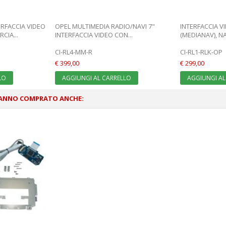
RFACCIA VIDEO
OPEL MULTIMEDIA RADIO/NAVI 7"
INTERFACCIA V
CIA...
INTERFACCIA VIDEO CON...
(MEDIANAV), NAV
CI-RL4-MM-R
CI-RL1-RLK-OP
€ 399,00
€ 299,00
LO
AGGIUNGI AL CARRELLO
AGGIUNGI AL
HANNO COMPRATO ANCHE: