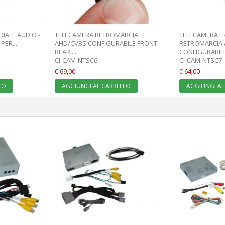
IALE AUDIO -
TELECAMERA RETROMARCIA
TELECAMERA F
ER...
AHD/CVBS CONFIGURABILE FRONT-
RETROMARCIA
REAR,...
CONFIGURABILE.
CI-CAM-NTSC6
CI-CAM-NTSC7
€ 69,00
€ 64,00
LO
AGGIUNGI AL CARRELLO
AGGIUNGI AL