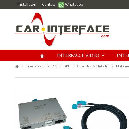
Installatori
Contatti
Whatsapp
INTERFACCE VIDEO
INTE
Interfacce Video A/V
OPEL
Opel Navi 5.0 IntelliLink - Multi