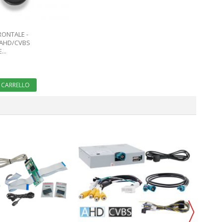
RONTALE -
 AHD/CVBS
..
 CARRELLO
OPEL P
AHD/CV
CI-HDA
€ 399,0
AGGI