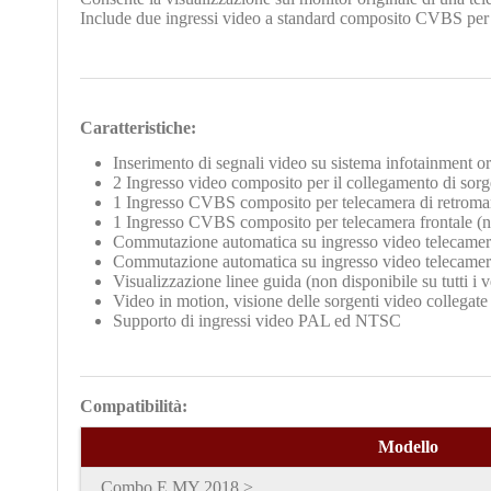
Include due ingressi video a standard composito CVBS per
Caratteristiche:
Inserimento di segnali video su sistema infotainment or
2 Ingresso video composito per il collegamento di so
1 Ingresso CVBS composito per telecamera di retromarc
1
Ingresso CVBS composito per telecamera frontale (no
Commutazione automatica su ingresso video telecamera 
Commutazione automatica su ingresso video telecamera 
Visualizzazione linee guida (non disponibile su tutti i v
Video in motion, visione delle sorgenti video collegate
Supporto di ingressi video PAL ed NTSC
Compatibilità:
Modello
Combo E
MY 2018 >