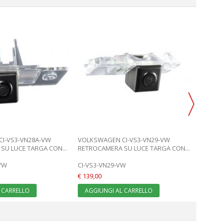
VOLKS
RETROC
CI-VS
€ 139,0
AGGI
I-VS3-VN28A-VW
VOLKSWAGEN CI-VS3-VN29-VW
SU LUCE TARGA CON...
RETROCAMERA SU LUCE TARGA CON...
VW
CI-VS3-VN29-VW
€ 139,00
 CARRELLO
AGGIUNGI AL CARRELLO