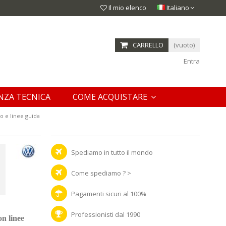
Il mio elenco
Italiano
CARRELLO
(vuoto)
Entra
NZA TECNICA
COME ACQUISTARE
 e linee guida
Spediamo in tutto il mondo
Come spediamo ? >
Pagamenti sicuri al 100%
Professionisti dal 1990
on linee