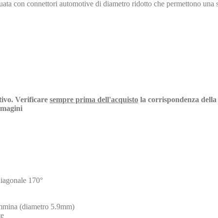
uata con connettori automotive di diametro ridotto che permettono una 
tivo. Verificare
sempre prima dell'acquisto
la corrispondenza della 
immagini
diagonale 170°
emmina (diametro 5.9mm)
te