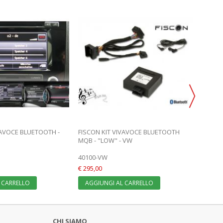
VAVOCE BLUETOOTH -
FISCON KIT VIVAVOCE BLUETOOTH
VW MED
MQB - "LOW" - VW
INTERF
40100-VW
20497
€ 295,00
€ 259,0
 CARRELLO
AGGIUNGI AL CARRELLO
AGGI
CHI SIAMO