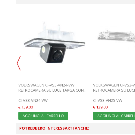
VOLKSWAGEN CI-VS3-VN24-VW
VOLKSWAGEN CI-VS3-
CON...
RETROCAMERA SU LUCE TARGA CON...
RETROCAMERA SU LUCE
CI-VS3-VN24-VW
CI-VS3-VN25-VW
€ 139,00
€ 139,00
AGGIUNGI AL CARRELLO
AGGIUNGI AL CARREL
POTREBBERO INTERESSARTI ANCHE: