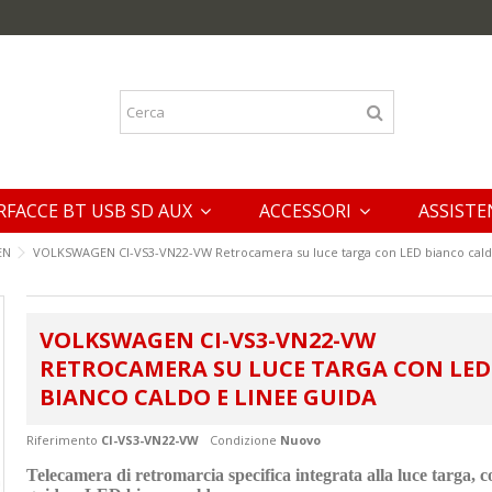
RFACCE BT USB SD AUX
ACCESSORI
ASSISTE
EN
VOLKSWAGEN CI-VS3-VN22-VW Retrocamera su luce targa con LED bianco caldo
VOLKSWAGEN CI-VS3-VN22-VW
RETROCAMERA SU LUCE TARGA CON LED
BIANCO CALDO E LINEE GUIDA
Riferimento
CI-VS3-VN22-VW
Condizione
Nuovo
Telecamera di retromarcia specifica integrata alla luce targa, c