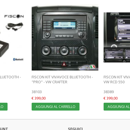
BLUETOOTH -
FISCON KIT VIVAVOCE BLUETOOTH -
FISCON KIT VI
"PRO" - VW CRAFTER
VW RCD 550
38103
38389
€ 399,00
€ 399,00
LO
AGGIUNGI AL CARRELLO
AGGIUNGI AL
OUNT
SEGUICI