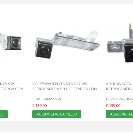
VN25-VW
VOLKSWAGEN CI-VS3-VN27-VW
VOLKSWAGEN C
 TARGA CON...
RETROCAMERA SU LUCE TARGA CON...
RETROCAMERA 
CI-VS3-VN27-VW
CI-VS3-VN28A-
€ 139,00
€ 139,00
LO
AGGIUNGI AL CARRELLO
AGGIUNGI AL