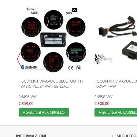
TH -
FISCON KIT VIVAVOCE BLUETOOTH -
FISCON KIT VIVAVOCE 
"BASIC-PLUS" VW - SENZA...
"LOW" - VW
36496-VW
36858-VW
€ 359,00
€ 308,00
AGGIUNGI AL CARRELLO
AGGIUNGI AL CARREL
INFORMAZIONI
IL MIO ACC