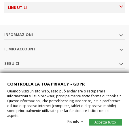
LINK UTILI
INFORMAZIONI
IL MIO ACCOUNT
SEGUICI
CHI SIAMO
CONTROLLA LA TUA PRIVACY - GDPR
Quando visiti un sito Web, esso può archiviare o recuperare
®2015 Car-Interface s.a.s All Rights Reserved P.IVA IT02457210207
informazioni sul tuo browser, principalmente sotto forma di "cookie ".
Queste informazioni, che potrebbero riguardare te, le tue preferenze
o il tuo dispositivo internet (computer, tablet o dispositivo mobile),
sono principalmente utilizzate per far funzionare il sito come ti
aspetti.
Più info
Accetta tutto