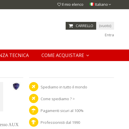
Il mio elenco
Italiano
CARRELLO
(vuoto)
Entra
NZA TECNICA
COME ACQUISTARE
Spediamo in tutto il mondo
Come spediamo ? >
Pagamenti sicuri al 100%
Professionisti dal 1990
gresso AUX