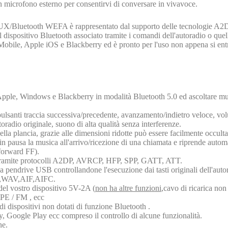
on microfono esterno per consentirvi di conversare in vivavoce.
X/Bluetooth WEFA
è rappresentato dal supporto delle tecnologie 
l dispositivo Bluetooth associato tramite i comandi dell'autoradio o quell
obile, Apple iOS e Blackberry ed è pronto per l'uso non appena si entra
pple, Windows e Blackberry in modalità Bluetooth 5.0 ed ascoltare musi
l pulsanti traccia successiva/precedente, avanzamento/indietro veloce, vol
radio originale, suono di alta qualità senza interferenze.
ella plancia, grazie alle dimensioni ridotte può essere facilmente occulta
in pausa la musica all'arrivo/ricezione di una chiamata e riprende autom
 forward FF).
ramite protocolli
A2DP, AVRCP, HFP, SPP, GATT, ATT
.
a pendrive USB controllandone l'esecuzione dai tasti originali dell'auto
,WAV,AIF,AIFC.
el vostro dispositivo 5V-2A (
non ha altre funzioni
,cavo di ricarica non 
PE / FM , ecc
 dispositivi non dotati di funzione Bluetooth .
, Google Play ecc compreso il controllo di alcune funzionalità.
ne.