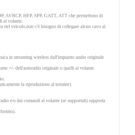
A2DP, AVRCP, HFP, SPP, GATT, ATT che permettono di
i al volante.
 nel veicolo,non c'è bisogno di collegare alcun cavo al
ca in streaming wireless dall'impianto audio originale
ume +/- dell'autoradio originale o quelli al volante.
to.
aticamente la riproduzione al termine)
radio e/o dai comandi al volante (se supportati) supporta
fornito).