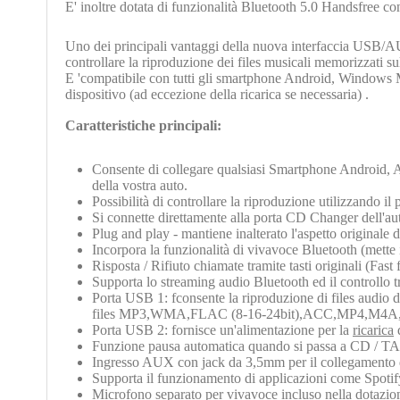
E' inoltre dotata di funzionalità Bluetooth 5.0 Handsfree c
Uno dei principali vantaggi della nuova interfaccia
USB/AU
controllare la riproduzione dei files musicali memorizzati su
E 'compatibile con tutti gli smartphone Android, Windows M
dispositivo (ad eccezione della ricarica se necessaria) .
Caratteristiche principali:
Consente di collegare qualsiasi Smartphone Android, A
della vostra auto.
Possibilità di controllare la riproduzione utilizzando i
Si connette direttamente alla porta CD Changer dell'auto
Plug and play - mantiene inalterato l'aspetto originale d
Incorpora la funzionalità di vivavoce Bluetooth (mette 
Risposta / Rifiuto chiamate tramite tasti originali (Fast
Supporta lo streaming audio Bluetooth ed il controllo t
Porta USB 1: fconsente la riproduzione di files audio d
files MP3,WMA,FLAC (8-16-24bit),ACC,MP4,M4A
Porta USB 2: fornisce un'alimentazione per la
ricarica
d
Funzione pausa automatica quando si passa a CD / TA
Ingresso AUX con jack da 3,5mm per il collegamento di
Supporta il funzionamento di applicazioni come Spotify
Microfono separato per vivavoce incluso nella dotazio