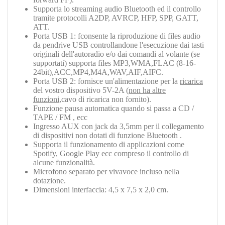
Supporta lo streaming audio Bluetooth ed il controllo
tramite protocolli
A2DP, AVRCP, HFP, SPP, GATT,
ATT
.
Porta USB 1: fconsente la riproduzione di files audio
da pendrive USB controllandone l'esecuzione dai tasti
originali dell'autoradio e/o dai comandi al volante (se
supportati) supporta files MP3,WMA,FLAC (8-16-
24bit),ACC,MP4,M4A,WAV,AIF,AIFC.
Porta USB 2: fornisce un'alimentazione per la
ricarica
del vostro dispositivo 5V-2A (
non ha altre
funzioni
,cavo di ricarica non fornito).
Funzione pausa automatica quando si passa a CD /
TAPE / FM , ecc
Ingresso AUX con jack da 3,5mm per il collegamento
di dispositivi non dotati di funzione Bluetooth .
Supporta il funzionamento di applicazioni come
Spotify, Google Play ecc compreso il controllo di
alcune funzionalità.
Microfono separato per vivavoce incluso nella
dotazione.
Dimensioni interfaccia: 4,5 x 7,5 x 2,0 cm.