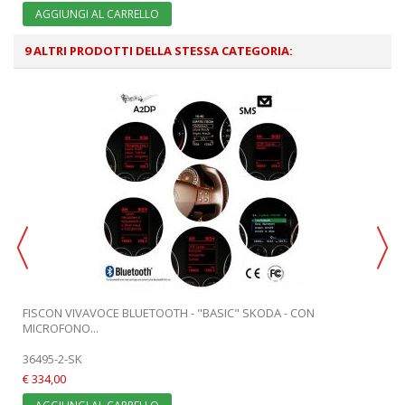
AGGIUNGI AL CARRELLO
9 ALTRI PRODOTTI DELLA STESSA CATEGORIA:
FISCON VIVAVOCE BLUETOOTH - "BASIC" SKODA - CON
MICROFONO...
36495-2-SK
€ 334,00