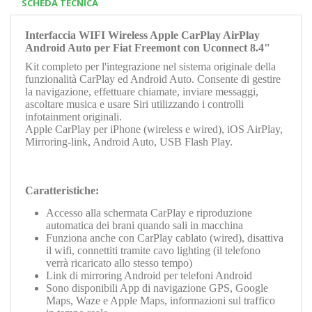
SCHEDA TECNICA
Interfaccia
WIFI Wireless Apple CarPlay AirPlay
Android Auto
per Fiat Freemont con Uconnect 8.4"
Kit completo per l'integrazione nel sistema originale della
funzionalità
CarPlay ed Android Auto. Consente di gestire
la navigazione, effettuare chiamate, inviare messaggi,
ascoltare musica e usare Siri utilizzando i controlli
infotainment originali.
Apple CarPlay per iPhone (wireless e wired), iOS AirPlay,
Mirroring-link, Android Auto, USB Flash Play.
Caratteristiche:
Accesso alla schermata CarPlay e riproduzione
automatica dei brani quando sali in macchina
Funziona anche con
CarPlay
cablato (wired), disattiva
il wifi, connettiti tramite cavo lighting (il telefono
verrà ricaricato allo stesso tempo)
Link di mirroring Android per telefoni Android
Sono disponibili App di navigazione GPS, Google
Maps, Waze e Apple Maps, informazioni sul traffico