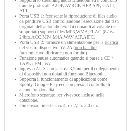
Supporta lo streaming audio Bluetooth ed il controllo
tramite protocolli
A2DP, AVRCP, HFP, SPP, GATT,
ATT
.
Porta USB 1: fconsente la riproduzione di files audio
da pendrive USB controllandone l'esecuzione dai tasti
originali dell'autoradio e/o dai comandi al volante (se
supportati) supporta files MP3,WMA,FLAC (8-16-
24bit),ACC,MP4,M4A,WAV,AIF,AIFC.
Porta USB 2: fornisce un'alimentazione per la
ricarica
del vostro dispositivo 5V-2A (
non ha altre
funzioni
,cavo di ricarica non fornito).
Funzione pausa automatica quando si passa a CD /
TAPE / FM , ecc
Ingresso AUX con jack da 3,5mm per il collegamento
di dispositivi non dotati di funzione Bluetooth .
Supporta il funzionamento di applicazioni come
Spotify, Google Play ecc compreso il controllo di
alcune funzionalità.
Microfono separato per vivavoce incluso nella
dotazione.
Dimensioni interfaccia: 4,5 x 7,5 x 2,0 cm.