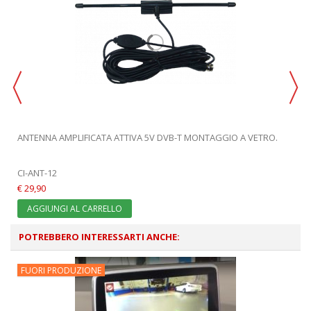
ANTENNA AMPLIFICATA ATTIVA 5V DVB-T MONTAGGIO A VETRO.
E
CI-ANT-12
€ 29,90
AGGIUNGI AL CARRELLO
POTREBBERO INTERESSARTI ANCHE:
FUORI PRODUZIONE