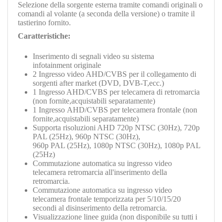
Selezione della sorgente esterna tramite comandi originali o
comandi al volante (a seconda della versione) o tramite il
tastierino fornito.
Caratteristiche:
Inserimento di segnali video su sistema
infotainment originale
2 Ingresso video AHD/CVBS per il collegamento di
sorgenti after market (DVD, DVB-T,ecc.)
1 Ingresso AHD/CVBS per telecamera di retromarcia
(non fornite,acquistabili separatamente)
1
Ingresso
AHD/CVBS
per telecamera frontale (non
fornite,acquistabili separatamente
)
Supporta risoluzioni AHD 720p NTSC (30Hz), 720p
PAL (25Hz), 960p NTSC (30Hz),
960p PAL (25Hz), 1080p NTSC (30Hz), 1080p PAL
(25Hz)
Commutazione automatica su ingresso video
telecamera retromarcia all'inserimento della
retromarcia.
Commutazione automatica su ingresso video
telecamera frontale temporizzata per 5/10/15/20
secondi al disinserimento della retromarcia.
Visualizzazione linee guida (non disponibile su tutti i