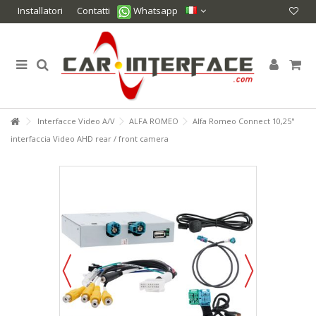
Installatori
Contatti
Whatsapp
Interfacce Video A/V
ALFA ROMEO
Alfa Romeo Connect 10,25"
interfaccia Video AHD rear / front camera