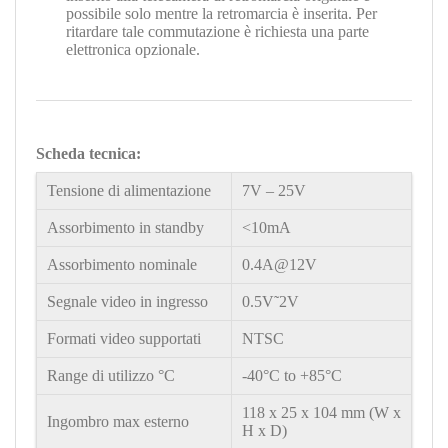
possibile solo mentre la retromarcia è inserita. Per
ritardare tale commutazione è richiesta una parte
elettronica opzionale.
Scheda tecnica:
Tensione di alimentazione
7V – 25V
Assorbimento in standby
<10mA
Assorbimento nominale
0.4A@12V
Segnale video in ingresso
0.5V˜2V
Formati video supportati
NTSC
Range di utilizzo °C
-40°C to +85°C
11
8 x 25 x 104 mm (W x
Ingombro max esterno
H x D)