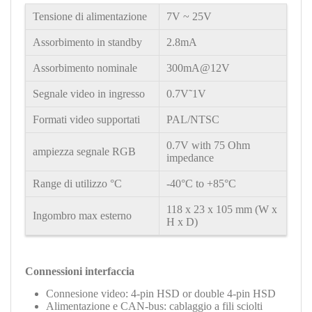
Tensione di alimentazione
7V
~
25V
Assorbimento in standby
2.8mA
Assorbimento nominale
300mA@12V
Segnale video in ingresso
0.7V˜1V
Formati video supportati
PAL/NTSC
0.7V with 75 Ohm
ampiezza segnale RGB
impedance
Range di utilizzo °C
-40°C to +85°C
118 x 23 x 105 mm (W x
Ingombro max esterno
H x D)
Connessioni interfaccia
Connesione video: 4-pin HSD or double 4-pin HSD
Alimentazione
e CAN-bus: cablaggio a fili sciolti