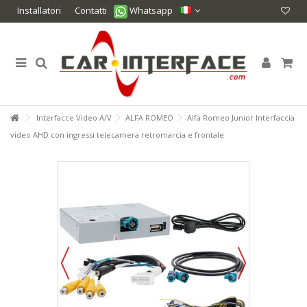
Installatori
Contatti
Whatsapp
Interfacce Video A/V
ALFA ROMEO
Alfa Romeo Junior Interfaccia
video AHD con ingressi telecamera retromarcia e frontale