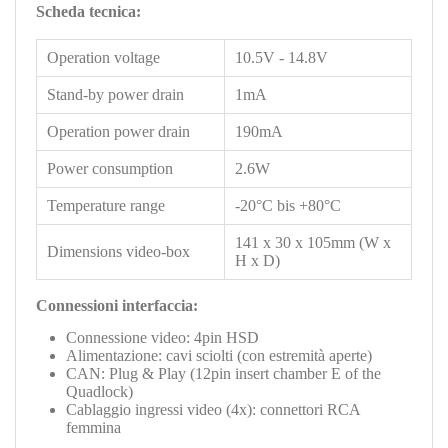
Scheda tecnica:
Operation voltage
10.5V - 14.8V
Stand-by power drain
1mA
Operation power drain
190mA
Power consumption
2.6W
Temperature range
-20°C bis +80°C
141 x 30 x 105mm (W x
Dimensions video-box
H x D)
Connessioni interfaccia:
Connessione video:
4pin HSD
Alimentazione: cavi sciolti (con estremità aperte)
CAN: Plug & Play (12pin insert chamber E of the
Quadlock)
Cablaggio ingressi video (4x): connettori RCA
femmina