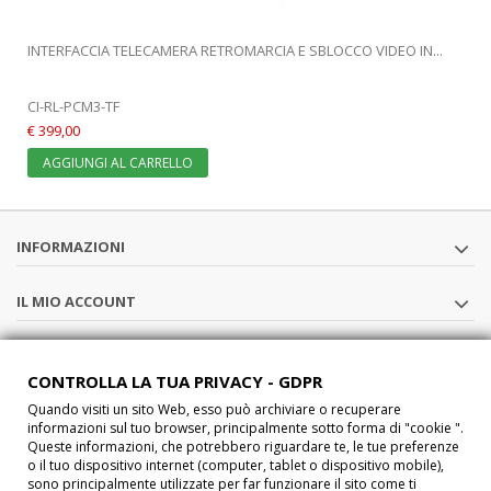
INTERFACCIA TELECAMERA RETROMARCIA E SBLOCCO VIDEO IN...
CI-RL-PCM3-TF
€ 399,00
AGGIUNGI AL CARRELLO
INFORMAZIONI
IL MIO ACCOUNT
SEGUICI
CONTROLLA LA TUA PRIVACY - GDPR
Quando visiti un sito Web, esso può archiviare o recuperare
CHI SIAMO
informazioni sul tuo browser, principalmente sotto forma di "cookie ".
Queste informazioni, che potrebbero riguardare te, le tue preferenze
o il tuo dispositivo internet (computer, tablet o dispositivo mobile),
®2015 Car-Interface s.a.s All Rights Reserved P.IVA IT02457210207
sono principalmente utilizzate per far funzionare il sito come ti