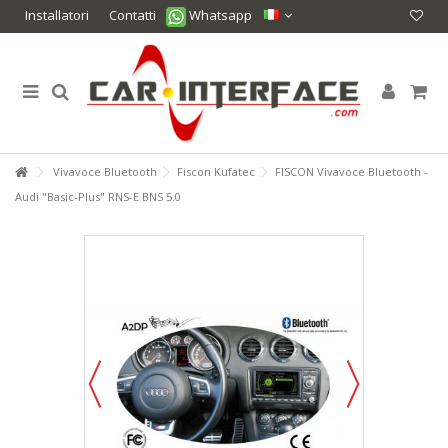
Installatori
Contatti
Whatsapp
Vivavoce Bluetooth
Fiscon Kufatec
FISCON Vivavoce Bluetooth -
Audi "Basic-Plus" RNS-E BNS 5.0