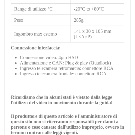
Range di utilizzo °C
-20°C to +80°C
Peso
285g
141 x 30 x 105 mm
Ingombro max esterno
(L×A×P)
Connessione interfaccia:
Connessione video: 4pin HSD
Alimentazione e CAN: Plug & play (Quadlock)
Ingresso telecamera retromarcia: connettore RCA
Ingresso telecamera frontale: connettore RCA
Ricordiamo che in alcuni stati è vietato dalla legge
l'utilizzo del video in movimento durante la guida!
Il produttore di questo articolo e l'amministratore di
questo sito non si riterranno responsabili per danni a
persone o cose causate dall'utilizzo improprio, ovvero in
termini contrari alle leggi vigenti
.