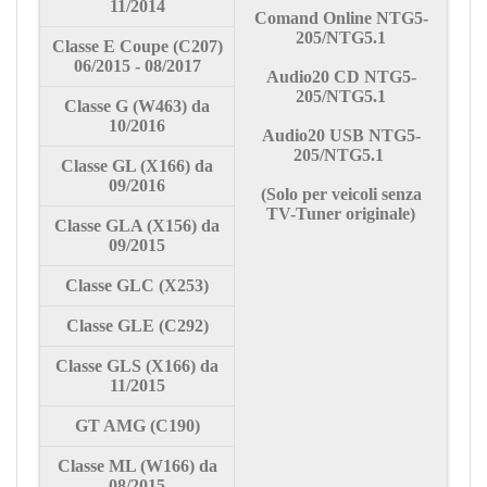
11/2014
Comand Online NTG5-
205/NTG5.1
Classe
E Coupe (C207)
06/2015 - 08/2017
Audio20 CD NTG5-
205/NTG5.1
Classe G (W463) da
10/2016
Audio20 USB NTG5-
205/NTG5.1
Classe GL (X166) da
09/2016
(Solo per veicoli senza
TV-Tuner originale)
Classe
GLA (X156) da
09/2015
Classe
GLC (X253)
Classe
GLE (C292)
Classe
GLS (X166) da
11/2015
GT AMG (C190)
Classe
ML (W166) da
08/2015