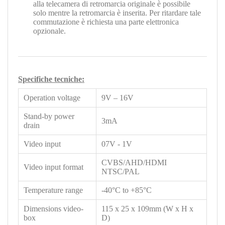
alla telecamera di retromarcia originale è possibile
solo mentre la retromarcia è inserita. Per ritardare tale
commutazione è richiesta una parte elettronica
opzionale.
Specifiche tecniche:
Operation voltage
9V – 16V
Stand-by power
3mA
drain
Video input
07V - 1V
CVBS/AHD/HDMI
Video input format
NTSC/PAL
Temperature range
-40°C to +85°C
Dimensions video-
115 x 25 x 109mm (W x H x
box
D)