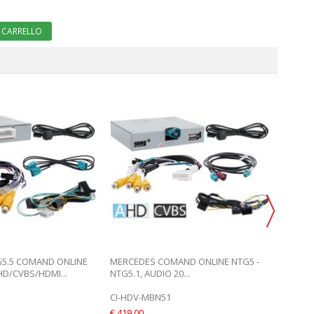
 CARRELLO
MERCED
INTERF
CI-HD
€ 479,0
AGGI
5.5 COMAND ONLINE
MERCEDES COMAND ONLINE NTG5 -
HD/CVBS/HDMI...
NTG5.1, AUDIO 20...
CI-HDV-MBN51
€ 419,00