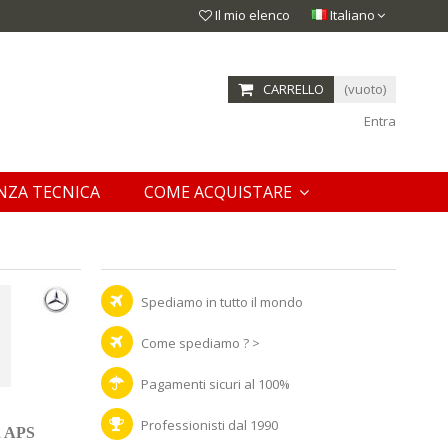
Il mio elenco
Italiano
CARRELLO
(vuoto)
Entra
NZA TECNICA
COME ACQUISTARE
Spediamo in tutto il mondo
Come spediamo ? >
Pagamenti sicuri al 100%
Professionisti dal 1990
d APS