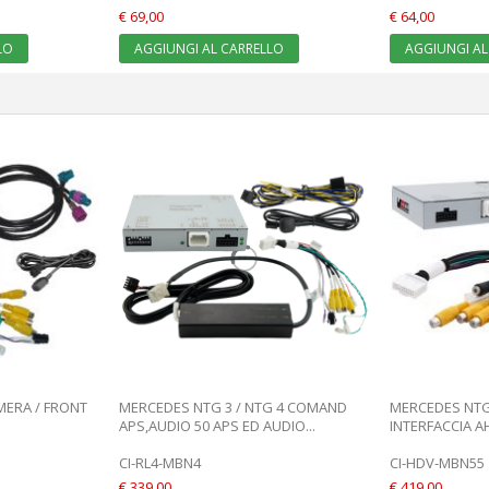
€ 69,00
€ 64,00
LO
AGGIUNGI AL CARRELLO
AGGIUNGI AL
MERA / FRONT
MERCEDES NTG 3 / NTG 4 COMAND
MERCEDES NTG
APS,AUDIO 50 APS ED AUDIO...
INTERFACCIA A
CI-RL4-MBN4
CI-HDV-MBN55
€ 339,00
€ 419,00