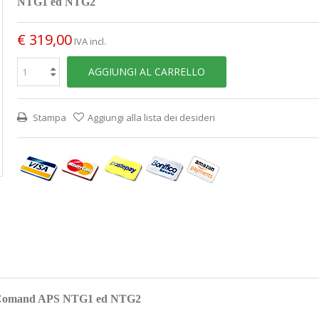
NTG1 ed NTG2
€ 319,00
IVA incl.
AGGIUNGI AL CARRELLO
Stampa
Aggiungi alla lista dei desideri
des Comand APS NTG1 ed NTG2