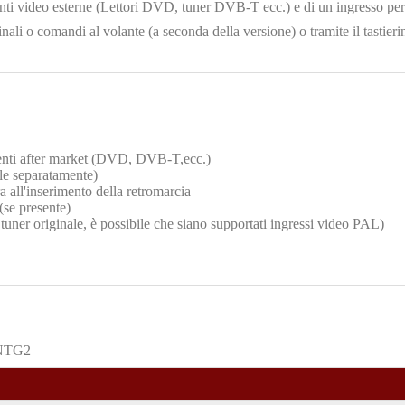
enti video esterne (Lettori DVD, tuner DVB-T ecc.) e di un ingresso per
ali o comandi al volante (a seconda della versione) o tramite il tastieri
genti after market (DVD, DVB-T,ecc.)
ile separatamente)
all'inserimento della retromarcia
(se presente)
tuner originale, è possibile che siano supportati ingressi video PAL)
 NTG2