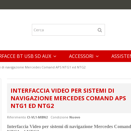
RFACCE BT USB SD AUX
ACCESSORI
ASSISTE
emi di navigazione Mercedes Comand APS NTG1 ed NTG2
INTERFACCIA VIDEO PER SISTEMI DI
NAVIGAZIONE MERCEDES COMAND APS
NTG1 ED NTG2
Riferimento
CI-VL1-MBN2
Condizione
Nuovo
Interfaccia Video per sistemi di navigazione Mercedes Coman