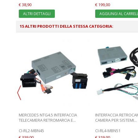
€ 38,90
€ 199,00
ALTRI DETTAGLI
AGGIUNGI AL CARREL
15 ALTRI PRODOTTI DELLA STESSA CATEGORIA:
ACCIA
MERCEDES NTG4.5 INTERFACCIA
INTERFACCIA RETROCA
TELECAMERA RETROMARCIA E...
CAMERA PER SISTEMI...
CI-RL2-MBN45
CI-RL4-MBN51
€ 339,00
€ 319,00