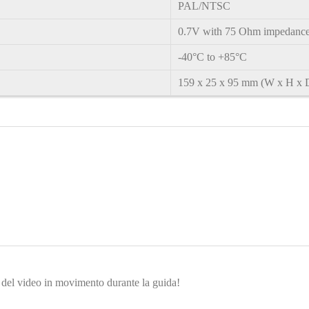
PAL/NTSC
0.7V with 75 Ohm impedanc
-40°C to +85°C
1
59 x 25 x 95 mm (W x H x 
zo del video in movimento durante la guida!