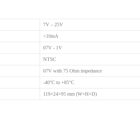
7V – 25V
<10mA
07V - 1V
NTSC
07V with 75 Ohm impedance
-40°C to +85°C
119×24×95 mm (W×H×D)