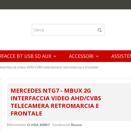
RFACCE BT USB SD AUX
ACCESSORI
ASSISTE
terfaccia video AHD/CVBS telecamera retromarcia e frontale
MERCEDES NTG7 - MBUX 2G
INTERFACCIA VIDEO AHD/CVBS
TELECAMERA RETROMARCIA E
FRONTALE
Riferimento
CI-HDA-MBN7
Condizione
Nuovo