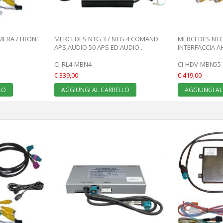
MERA / FRONT
MERCEDES NTG 3 / NTG 4 COMAND
MERCEDES NTG
APS,AUDIO 50 APS ED AUDIO...
INTERFACCIA A
CI-RL4-MBN4
CI-HDV-MBN55
€ 339,00
€ 419,00
LO
AGGIUNGI AL CARRELLO
AGGIUNGI AL