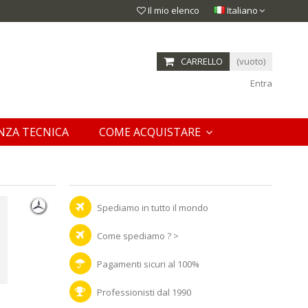
Il mio elenco
Italiano
CARRELLO
(vuoto)
Entra
NZA TECNICA
COME ACQUISTARE
Spediamo in tutto il mondo
Come spediamo ? >
Pagamenti sicuri al 100%
Professionisti dal 1990