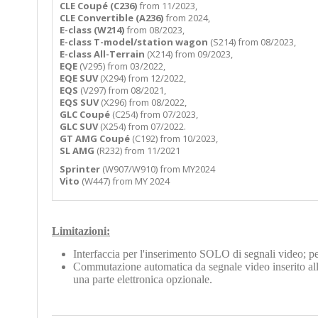
CLE Coupé (C236)
from 11/2023,
CLE Convertible (A236)
from 2024,
E-class (W214)
from 08/2023,
E-class T-model/station wagon
(S214) from 08/2023,
E-class All-Terrain
(X214) from 09/2023,
EQE
(V295) from 03/2022,
EQE SUV
(X294) from 12/2022,
EQS
(V297) from 08/2021,
EQS SUV
(X296) from 08/2022,
GLC Coupé
(C254) from 07/2023,
GLC SUV
(X254) from 07/2022.
GT AMG Coupé
(C192) from 10/2023,
SL AMG
(R232) from 11/2021
Sprinter
(W907/W910) from MY2024
Vito
(W447) from MY 2024
Limitazioni:
Interfaccia per l'inserimento SOLO di segnali video; pe
Commutazione automatica da segnale video inserito alla 
una parte elettronica opzionale.