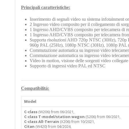
Principali caratteristiche:
Inserimento di segnali video su sistema infotainment or
2 Ingresso video composito per il collegamento di so
1 Ingresso AHD/CVBS composito per telecamera di retr
1
Ingresso AHD/CVBS composito per telecamera frontal
Supporta risoluzioni AHD 720p NTSC (30Hz), 720p
960p PAL (25Hz), 1080p NTSC (30Hz), 1080p PAL 
Commutazione automatica su ingresso video telecamera 
Commutazione automatica su ingresso video telecamera 
Video in motion, visione delle sorgenti video collegate
Supporto di ingressi video PAL ed NTSC
Compatibilità:
Model
C-class
(W206) from 06/2021,
C-class T-model/station wagon
(S206) from 06/2021,
C-class All-Terrain
(X206) from 10/2021,
Citan
(W420) from 04/2024,