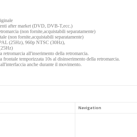
iginale
rgenti after market (DVD, DVB-T,ecc.)
omarcia (non fornite,acquistabili separatamente)
e (non fornite,acquistabili separatamente
)
 PAL (25Hz), 960p NTSC (30Hz),
(25Hz)
retromarcia all'inserimento della retromarcia.
frontale temporizzata 10s al disinserimento della retromarcia.
 all'interfaccia anche durante il movimento.
Navigation