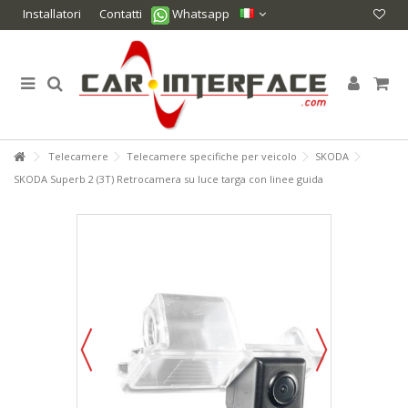
Installatori
Contatti
Whatsapp
Telecamere
Telecamere specifiche per veicolo
SKODA
SKODA Superb 2 (3T) Retrocamera su luce targa con linee guida