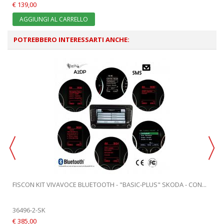
€ 139,00
AGGIUNGI AL CARRELLO
POTREBBERO INTERESSARTI ANCHE:
FISCON KIT VIVAVOCE BLUETOOTH - "BASIC-PLUS" SKODA - CON...
36496-2-SK
€ 385,00