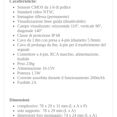
Caratteristiche
:
Sensore CMOS da 1/4 di pollice
Standard video NTSC
Immagine riflessa (permanente)
Visualizzazione linee guida (disattivabile)
Campo visualizzato: orizzontale 110°, verticale 90°,
diagonale 140°
Classe di protezione IP 68
Cavo da 1.8m con presa a 4-pin (diametro 5.9mm)
Cavo di prolunga da 8m, 4-pin per il trasferimento del
segnale
Connettore a 4-pin, RCA maschio, alimentazione,
fusibile
Peso 238g
Alimentazione 10-15V
Potenza 1.5W
Corrente assorbita durante il funzionamento 200mAh
Fusibile 2A
Dimensioni
complessive: 78 x 29 x 31 mm (L x A x P)
solo supporto: 78 x 29 mm (L x A)
dimensioni foro montaggio: 74 x 24 mm (L x A)