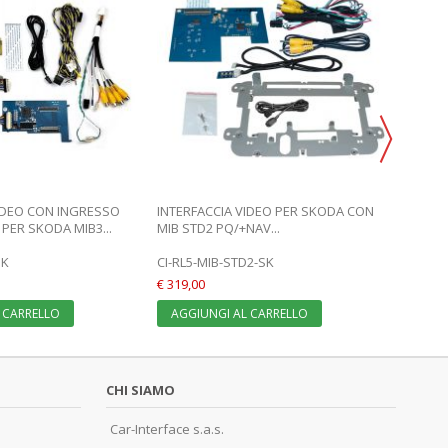
VIDEO CON INGRESSO
INTERFACCIA VIDEO PER SKODA CON
FISCON
ER SKODA MIB3...
MIB STD2 PQ/+NAV...
UPGRAD
SK
CI-RL5-MIB-STD2-SK
36495-
€ 319,00
€ 308,0
 CARRELLO
AGGIUNGI AL CARRELLO
AGGI
CHI SIAMO
Car-Interface s.a.s.