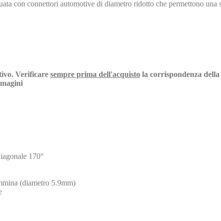
uata con connettori automotive di diametro ridotto che permettono una 
tivo. Verificare
sempre prima dell'acquisto
la corrispondenza della 
immagini
diagonale 170°
emmina (diametro 5.9mm)
e