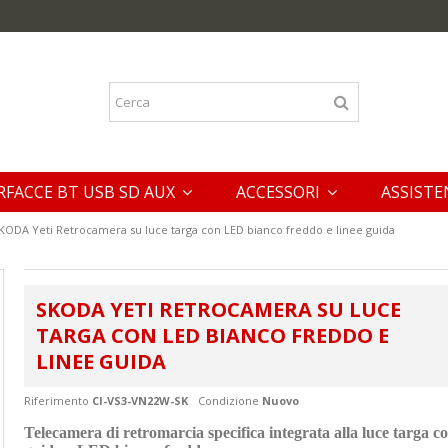
RFACCE BT USB SD AUX
ACCESSORI
ASSISTE
KODA Yeti Retrocamera su luce targa con LED bianco freddo e linee guida
SKODA YETI RETROCAMERA SU LUCE
TARGA CON LED BIANCO FREDDO E
LINEE GUIDA
Riferimento
CI-VS3-VN22W-SK
Condizione
Nuovo
Telecamera di retromarcia specifica integrata alla luce targa co