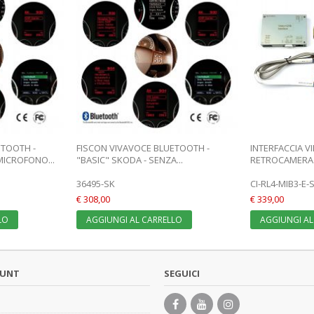
ETOOTH -
FISCON VIVAVOCE BLUETOOTH -
INTERFACCIA 
MICROFONO...
"BASIC" SKODA - SENZA...
RETROCAMERA P
36495-SK
CI-RL4-MIB3-E-
€ 308,00
€ 339,00
LO
AGGIUNGI AL CARRELLO
AGGIUNGI AL
OUNT
SEGUICI