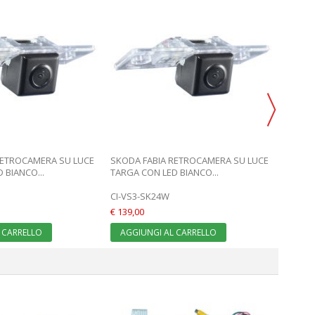
SKODA
LUCE T
CI-VS3
€ 139,0
AGGI
RETROCAMERA SU LUCE
SKODA FABIA RETROCAMERA SU LUCE
 BIANCO...
TARGA CON LED BIANCO...
CI-VS3-SK24W
€ 139,00
 CARRELLO
AGGIUNGI AL CARRELLO