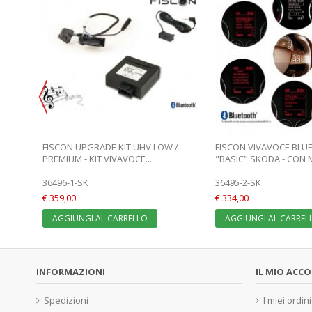
OTH
FISCON UPGRADE KIT UHV LOW /
FISCON VIVAVOCE BLU
PREMIUM - KIT VIVAVOCE...
"BASIC" SKODA - CON 
36496-1-SK
36495-2-SK
€ 359,00
€ 334,00
AGGIUNGI AL CARRELLO
AGGIUNGI AL CARREL
INFORMAZIONI
IL MIO ACC
Spedizioni
I miei ordini