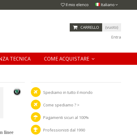
Il mio elenco
Italiano
CARRELLO
(vuoto)
Entra
NZA TECNICA
COME ACQUISTARE
Spediamo in tutto il mondo
Come spediamo ? >
Pagamenti sicuri al 100%
Professionisti dal 1990
n linee