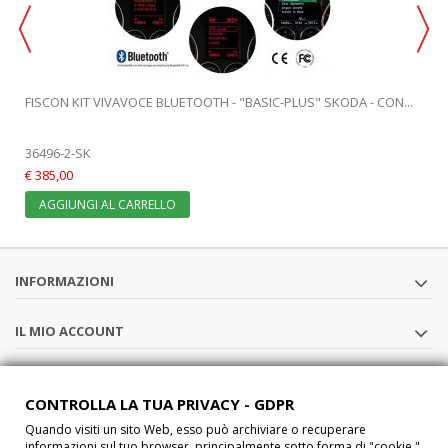
FISCON KIT VIVAVOCE BLUETOOTH - "BASIC-PLUS" SKODA - CON...
36496-2-SK
€ 385,00
AGGIUNGI AL CARRELLO
INFORMAZIONI
IL MIO ACCOUNT
SEGUICI
CONTROLLA LA TUA PRIVACY - GDPR
Quando visiti un sito Web, esso può archiviare o recuperare
CHI SIAMO
informazioni sul tuo browser, principalmente sotto forma di "cookie ".