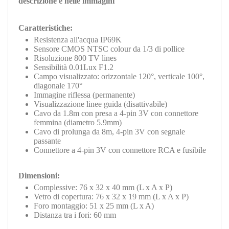
descrizione e nelle immagini
Caratteristiche:
Resistenza all'acqua IP69K
Sensore CMOS NTSC colour da 1/3 di pollice
Risoluzione 800 TV lines
Sensibilità 0.01Lux F1.2
Campo visualizzato: orizzontale 120°, verticale 100°,
diagonale 170°
Immagine riflessa (permanente)
Visualizzazione linee guida (disattivabile)
Cavo da 1.8m con presa a 4-pin 3V con connettore
femmina (diametro 5.9mm)
Cavo di prolunga da 8m, 4-pin 3V con segnale
passante
Connettore a 4-pin 3V con connettore RCA e fusibile
Dimensioni:
Complessive: 76 x 32 x 40 mm (L x A x P)
Vetro di copertura: 76 x 32 x 19 mm (L x A x P)
Foro montaggio: 51 x 25 mm (L x A)
Distanza tra i fori: 60 mm