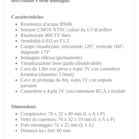
descrizione e nelle immagini
Caratteristiche:
Resistenza al'acqua IP69K
Sensore CMOS NTSC colour da 1/3 di pollice
Risoluzione 800 TV lines
Sensibilità 0.01Lux F1.2
Campo visualizzato: orizzontale 120°, verticale 100°,
diagonale 170°
Immagine riflessa (permanente)
Visualizzazione linee guida (disattivabile)
Cavo da 1.8m con presa a 4-pin 3V con connettore
femmina (diametro 5.9mm)
Cavo di prolunga da 8m, 4-pin 3V con segnale
passante
Connettore a 4-pin 3V con connettore RCA e fusibile
Dimensioni:
Complessive: 76 x 32 x 40 mm (L x A x P)
Vetro di copertura: 76 x 32 x 19 mm (L x A x P)
Foro montaggio: 51 x 25 mm (L x A)
Distanza tra i fori: 60 mm