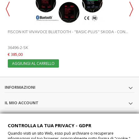
FISCON KIT VIVAVOCE BLUETOOTH - "BASIC-PLUS" SKODA - CON...
36496-2-SK
€ 385,00
AGGIUNGI AL CARRELLO
INFORMAZIONI
IL MIO ACCOUNT
SEGUICI
CONTROLLA LA TUA PRIVACY - GDPR
Quando visiti un sito Web, esso può archiviare o recuperare
CHI SIAMO
informazioni sul tuo browser, principalmente sotto forma di "cookie ".